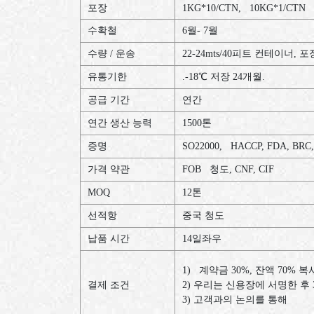
포장
1KG*10/CTN, 10KG*1/CTN
수확철
6
월
- 7
월
수량
/
운송
22-24mts/40
피트
컨테이너
,
포
유통기한
.-18
℃
저장
24
개월
.
공급
기간
연간
연간
생산
능력
1500
톤
증명
SO22000, HACCP, FDA, BRC
가격
약관
FOB
청도
, CNF, CIF
MOQ
12
톤
선적항
중국
청도
납품
시간
14
일좌우
1)
계약금
30%,
잔액
70%
복
결제
조건
2)
우리는
신용장에
서명한
후
3)
고객과의
논의를
통해