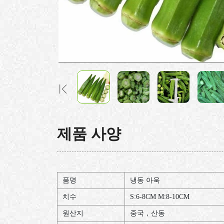
제품 사양
품명
냉동 아욱
치수
S:6-8CM M:8-10CM
원산지
중국，산동