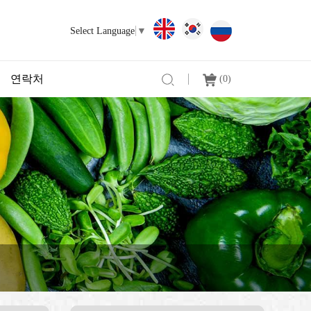
Select Language
▼
연락처
(
0
)