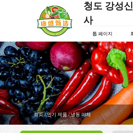
청도 강성신
사
톱 페이지
首页
/
인기 제품
/
냉동 야채