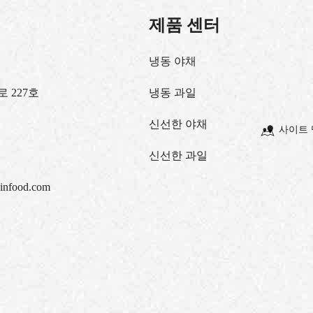
제품 센터
냉동 야채
 227호
냉동 과일
신선한 야채
사이트 
신선한 과일
infood.com