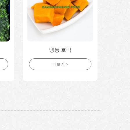
냉동 호박
냉
더보기 >