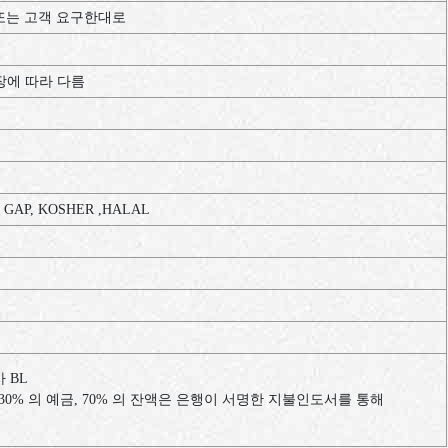
TN 또는 고객 요구한대로
장에
따라
다름
, GAP, KOSHER ,HALAL
사
BL
30%
의
예금
, 70%
의
잔액은
은행이
서명한
지불인도서를
통해