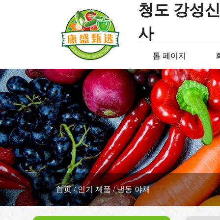
청도 강성신
사
톱 페이지
首页
/
인기 제품
/
냉동 야채