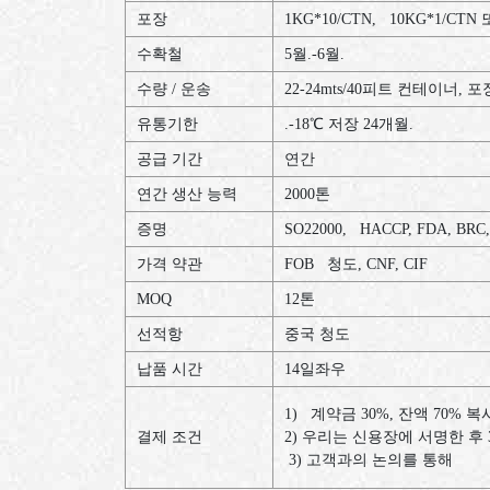
포장
1KG*10/CTN, 10KG*1/C
수확철
5
월
.-6
월
.
수량 / 운송
22-24mts/40
피트
컨테이너
,
포
유통기한
.-18
℃
저장
24
개월
.
공급 기간
연간
연간 생산 능력
2000
톤
증명
SO22000, HACCP, FDA, BRC
가격 약관
FOB
청도
, CNF, CIF
MOQ
12
톤
선적항
중국
청도
납품 시간
14
일좌우
1)
계약금
30%,
잔액
70%
복
결제 조건
2)
우리는
신용장에
서명한
후
3)
고객과의
논의를
통해