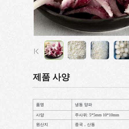
제품 사양
품명
냉동
양파
사양
주사위
: 5*5mm 10*10mm
원산지
중국，산동