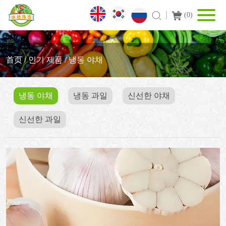
(
0
)
首页
/
인기 제품
/
냉동 야채
냉동 야채
냉동 과일
신선한 야채
신선한 과일