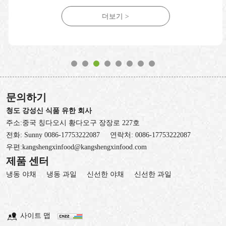
더보기 >
문의하기
청도 강성신 식품 유한 회사
주소:중국 칭다오시 황다오구 장장로 227호
전화:
Sunny 0086-17753222087
연락처:
0086-17753222087
우편:
kangshengxinfood@kangshengxinfood.com
제품 센터
냉동 야채
냉동 과일
신선한 야채
신선한 과일
사이트 맵