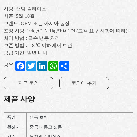
사양: 랜덤 슬라이스
시즌: 5월-10월
브랜드: OEM 또는 아시아 농장
포장 사양: 10kg/CTN 1kg*10/CTN (고객 요구 사항에 따라)
처리 방법 : 급속 냉동 처리
보존 방법 : -18 ℃ 이하에서 보관
공급 기간: 일년 내내
Facebook
Twitter
LinkedIn
WhatsApp
Share
공유:
지금 문의
문의에 추가
제품 사양
품명
냉동 호박
원산지
중국
내몽고
산동
치수
무작위
슬라이스