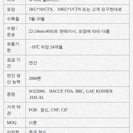
포장
1KG*10/CTN, 10KG*1/CTN 또는 고객 요구한대로
수확철
5
월
-10
월
수량 /
22-24mts/40
피트
컨테이너
,
포장에
따라
다름
운송
유통기
.-18
℃
저장
24
개월
.
한
공급 기
연간
간
연간 생
2000
톤
산 능력
SO22000, HACCP, FDA, BRC, GAP, KOSHER
증명
,HALAL
가격 약
FOB
청도
, CNF, CIF
관
MOQ
11
톤
선적항
중국
청도