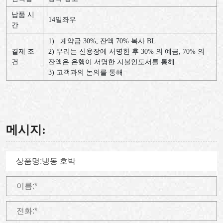
납품 시
14
일좌우
간
1)
계약금
30%,
잔액
70%
복사
BL
결제 조
2)
우리는
신용장에
서명한
후
30%
의
예금
, 70%
의
건
잔액은
은행이
서명한
지불인도서를
통해
3)
고객과의
논의를
통해
메시지: