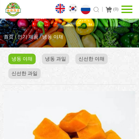
(
0
)
首页
/
인기 제품
/
냉동 야채
냉동 야채
냉동 과일
신선한 야채
신선한 과일