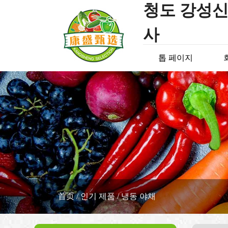
청도 강성신
사
톱 페이지
首页
/
인기 제품
/
냉동 야채