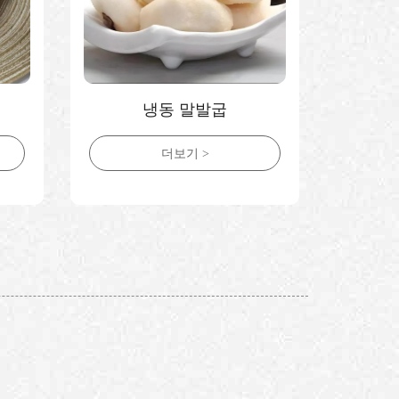
냉동 말발굽
더보기 >