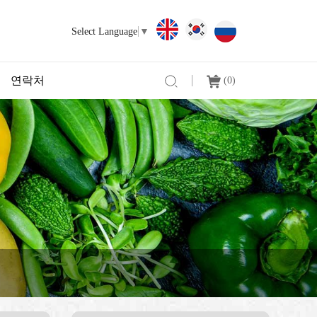
Select Language
▼
연락처
(
0
)