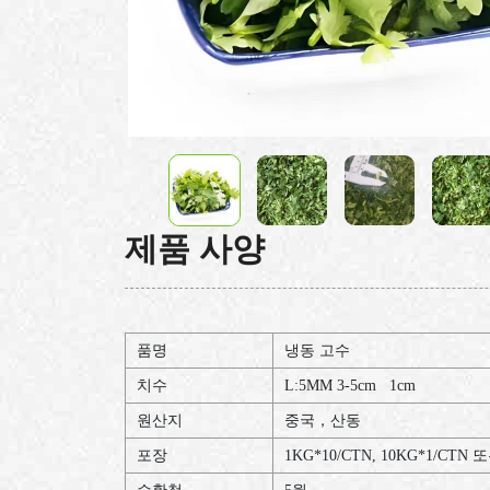
제품 사양
품명
냉동 고수
치수
L:5MM 3-5cm 1cm
원산지
중국，산동
포장
1KG*10/CTN, 10KG*1/C