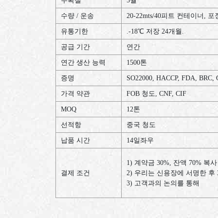
수확철
5월
수량 / 운송
20-22mts/40피트 컨테이너,
유통기한
.-18℃ 저장 24개월.
공급 기간
연간
연간 생산 능력
1500톤
증명
SO22000, HACCP, FDA, BRC,
가격 약관
FOB 청도, CNF, CIF
MOQ
12톤
선적항
중국 청도
납품 시간
14일좌우
1) 계약금 30%, 잔액 70% 복사
결제 조건
2) 우리는 신용장에 서명한 후 
3) 고객과의 논의를 통해