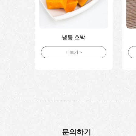
버
냉동 호박
더보기 >
문의하기