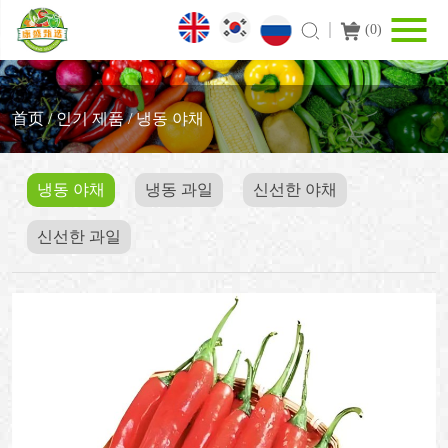
(
0
)
首页
/
인기 제품
/
냉동 야채
냉동 야채
냉동 과일
신선한 야채
신선한 과일