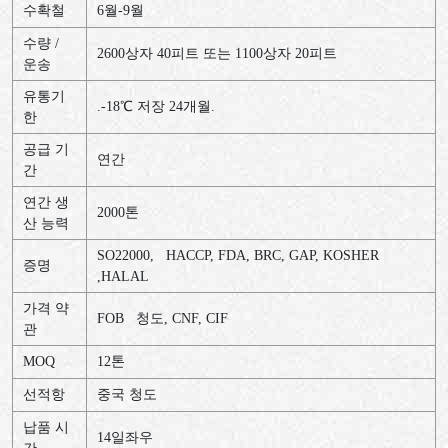
수확철
6
월
-9
월
수량
/
2600
상자
40
피트
또는
1100
상자
20
피트
운송
유통기
.-18
℃
저장
24
개월
.
한
공급
기
연간
간
연간
생
2000
톤
산
능력
SO22000, HACCP, FDA, BRC, GAP, KOSHER
증명
,HALAL
가격
약
FOB
청도
, CNF, CIF
관
MOQ
12
톤
선적항
중국
청도
납품
시
14
일좌우