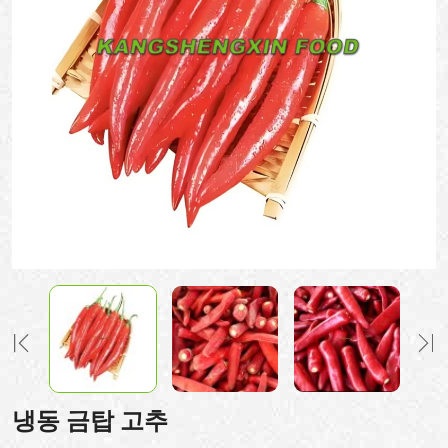
냉동 금탑 고추