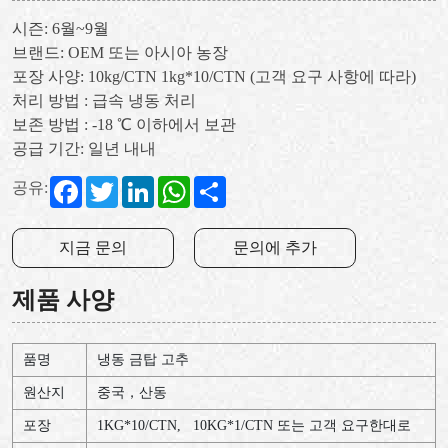
시즌: 6월~9월
브랜드: OEM 또는 아시아 농장
포장 사양: 10kg/CTN 1kg*10/CTN (고객 요구 사항에 따라)
처리 방법 : 급속 냉동 처리
보존 방법 : -18 ℃ 이하에서 보관
공급 기간: 일년 내내
Facebook
Twitter
LinkedIn
WhatsApp
Share
공유:
지금 문의
문의에 추가
제품 사양
품명
냉동 금탑 고추
원산지
중국，산동
포장
1KG*10/CTN, 10KG*1/CTN
또는
고객
요구한대로