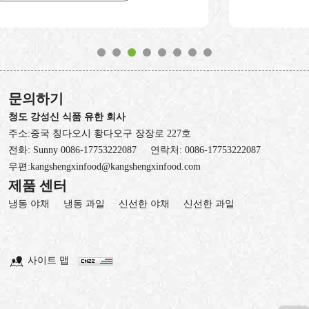
문의하기
청도 강성신 식품 유한 회사
주소:중국 칭다오시 황다오구 장장로 227호
전화:
Sunny 0086-17753222087
연락처:
0086-17753222087
우편:
kangshengxinfood@kangshengxinfood.com
제품 센터
냉동 야채
냉동 과일
신선한 야채
신선한 과일
사이트 맵