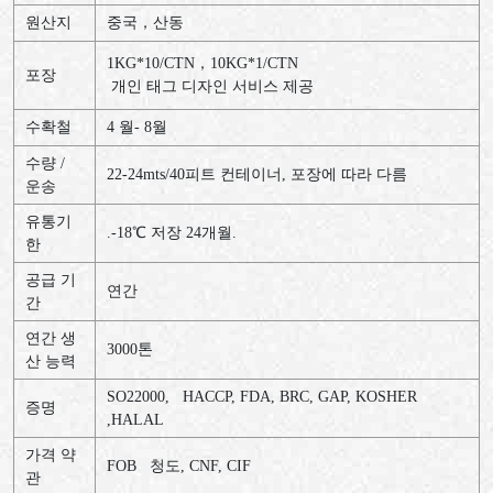
원산지
중국，산동
1KG*10/CTN
，
10KG*1/CTN
포장
개인
태그
디자인
서비스
제공
수확철
4
월
- 8
월
수량
/
22-24mts/40
피트
컨테이너
,
포장에
따라
다름
운송
유통기
.-18
℃
저장
24
개월
.
한
공급
기
연간
간
연간
생
3000
톤
산
능력
SO22000, HACCP, FDA, BRC, GAP, KOSHER
증명
,HALAL
가격
약
FOB
청도
, CNF, CIF
관