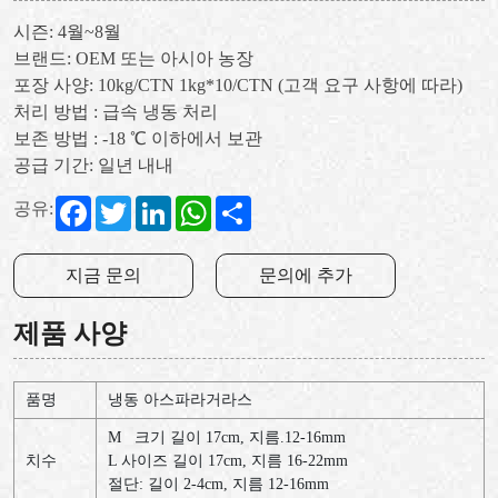
시즌: 4월~8월
브랜드: OEM 또는 아시아 농장
포장 사양: 10kg/CTN 1kg*10/CTN (고객 요구 사항에 따라)
처리 방법 : 급속 냉동 처리
보존 방법 : -18 ℃ 이하에서 보관
공급 기간: 일년 내내
Facebook
Twitter
LinkedIn
WhatsApp
Share
공유:
지금 문의
문의에 추가
제품 사양
품명
냉동 아스파라거라스
M
크기
길이
17cm,
지름
.12-16mm
치수
L
사이즈
길이
17cm,
지름
16-22mm
절단
:
길이
2-4cm,
지름
12-16mm