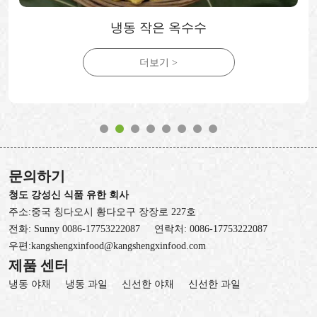
냉동 작은 옥수수
더보기 >
문의하기
청도 강성신 식품 유한 회사
주소:중국 칭다오시 황다오구 장장로 227호
전화:
Sunny 0086-17753222087
연락처:
0086-17753222087
우편:
kangshengxinfood@kangshengxinfood.com
제품 센터
냉동 야채
냉동 과일
신선한 야채
신선한 과일