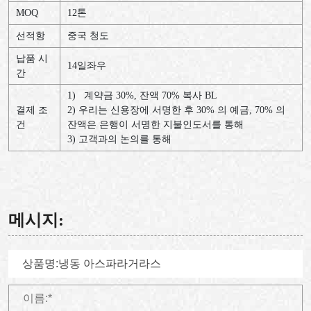
MOQ
12
톤
선적항
중국
청도
납품
시
14
일좌우
간
1)
계약금
30%,
잔액
70%
복사
BL
결제
조
2)
우리는
신용장에
서명한
후
30%
의
예금
, 70%
의
건
잔액은
은행이
서명한
지불인도서를
통해
3)
고객과의
논의를
통해
메시지: