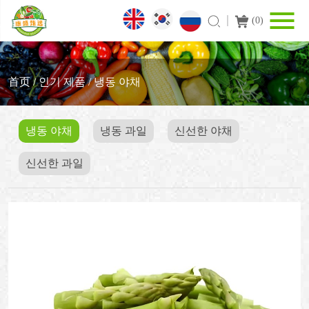
(
0
)
首页
/
인기 제품
/
냉동 야채
냉동 야채
냉동 과일
신선한 야채
신선한 과일