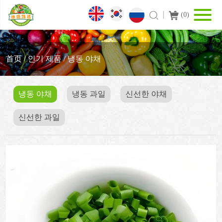
(
0
)
首页
/
인기 제품
/
냉동 야채
냉동 야채
냉동 과일
신선한 야채
신선한 과일