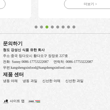
더보기 >
문의하기
청도 강성신 식품 유한 회사
주소:중국 칭다오시 황다오구 장장로 227호
전화:
Sunny 0086-17753222087
연락처:
0086-17753222087
우편:
kangshengxinfood@kangshengxinfood.com
제품 센터
냉동 야채
냉동 과일
신선한 야채
신선한 과일
사이트 맵