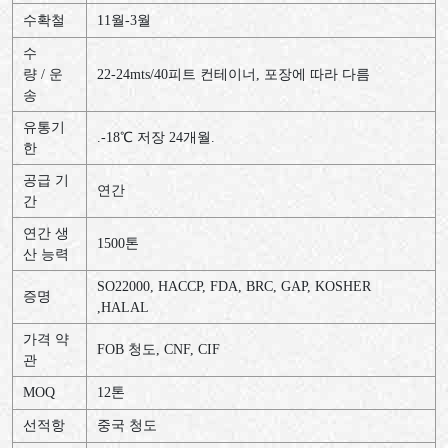
수확철
11월-3월
수
량 / 운
22-24mts/40피트 컨테이너, 포장에 따라 다름
송
유통기
.-18℃ 저장 24개월.
한
공급 기
연간
간
연간 생
1500톤
산 능력
SO22000, HACCP, FDA, BRC, GAP, KOSHER
증명
,HALAL
가격 약
FOB 청도, CNF, CIF
관
MOQ
12톤
선적항
중국 청도