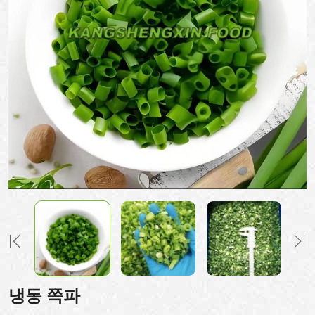
냉동 쪽파