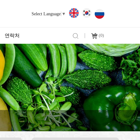
Select Language
▼
연락처
(
0
)