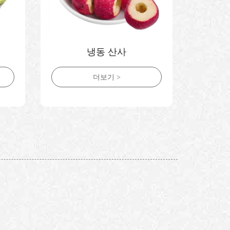
냉동 산사
냉
더보기 >