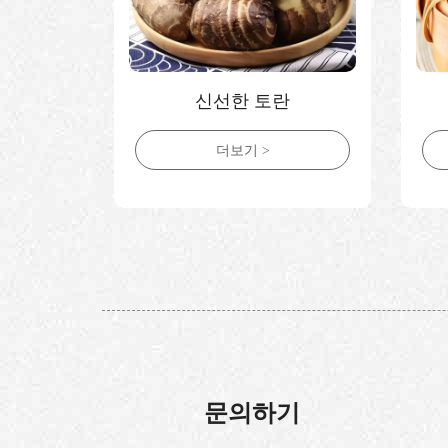
자
신선한 토란
더보기 >
문의하기