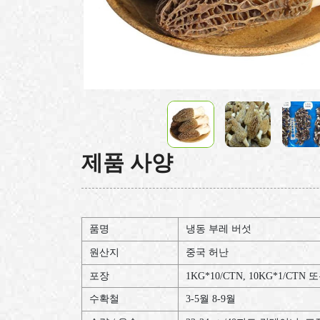
제품 사양
품명
냉동 부레 버섯
원산지
중국 허난
포장
1KG*10/CTN, 10KG*1/C
수확철
3-5월 8-9월