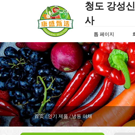
청도 강성신
사
톱 페이지
首页
/
인기 제품
/
냉동 야채