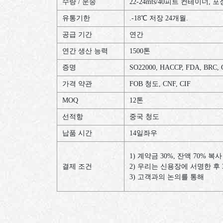
수량 / 운송
22-24mts/40피트 컨테이너,
유통기한
.-18℃ 저장 24개월.
공급 기간
연간
연간 생산 능력
1500톤
증명
SO22000, HACCP, FDA, BRC,
가격 약관
FOB 청도, CNF, CIF
MOQ
12톤
선적항
중국 청도
납품 시간
14일좌우
1) 계약금 30%, 잔액 70% 복사
결제 조건
2) 우리는 신용장에 서명한 후 
3) 고객과의 논의를 통해