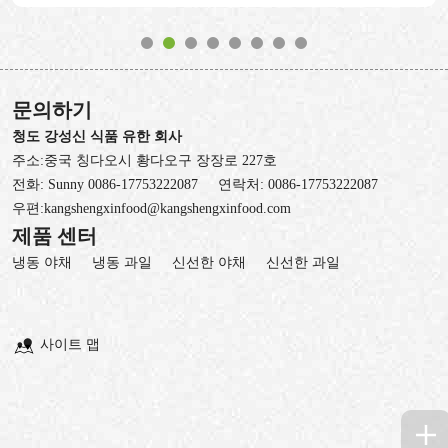
문의하기
청도 강성신 식품 유한 회사
주소:중국 칭다오시 황다오구 장장로 227호
전화:
Sunny 0086-17753222087
연락처:
0086-17753222087
우편:
kangshengxinfood@kangshengxinfood.com
제품 센터
냉동 야채
냉동 과일
신선한 야채
신선한 과일
사이트 맵