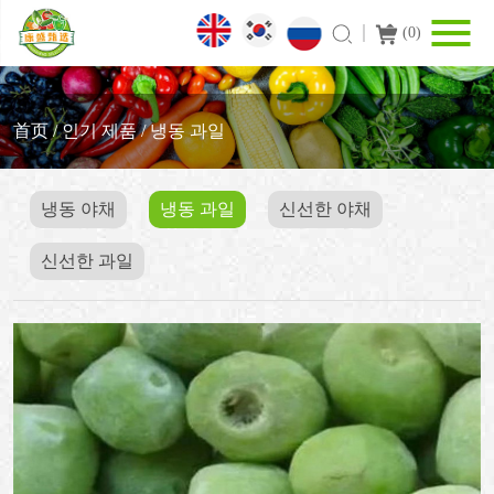
(
0
)
首页
/
인기 제품
/
냉동 과일
냉동 야채
냉동 과일
신선한 야채
신선한 과일