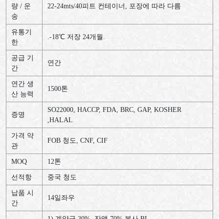
량 / 운
22-24mts/40피트 컨테이너, 포장에 따라 다름
송
유통기
.-18℃ 저장 24개월.
한
공급 기
연간
간
연간 생
1500톤
산 능력
SO22000, HACCP, FDA, BRC, GAP, KOSHER
증명
,HALAL
가격 약
FOB 청도, CNF, CIF
관
MOQ
12톤
선적항
중국 청도
납품 시
14일좌우
간
1) 계약금 30%, 잔액 70% 복사 BL