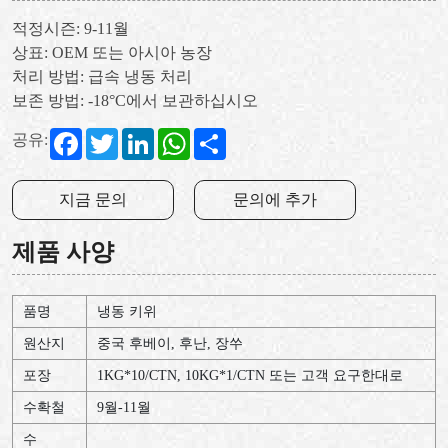
적정시즌: 9-11월
상표: OEM 또는 아시아 농장
처리 방법: 급속 냉동 처리
보존 방법: -18°C에서 보관하십시오
Facebook
Twitter
LinkedIn
WhatsApp
Share
공유:
지금 문의
문의에 추가
제품 사양
품명
냉동 키위
원산지
중국 후베이, 후난, 장쑤
포장
1KG*10/CTN, 10KG*1/CTN 또는 고객 요구한대로
수확철
9월-11월
수