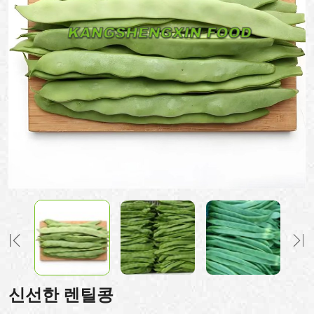
신선한 렌틸콩