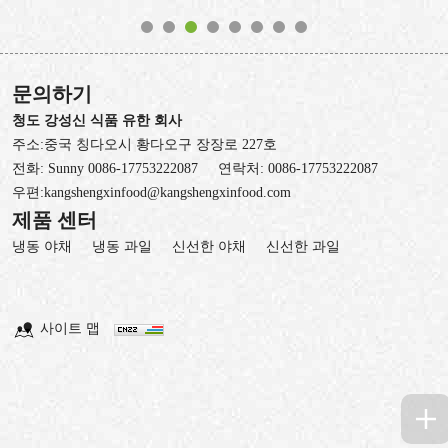
문의하기
청도 강성신 식품 유한 회사
주소:중국 칭다오시 황다오구 장장로 227호
전화:
Sunny 0086-17753222087
연락처:
0086-17753222087
우편:
kangshengxinfood@kangshengxinfood.com
제품 센터
냉동 야채
냉동 과일
신선한 야채
신선한 과일
사이트 맵