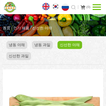
(
0
)
首页
/
인기 제품
/
신선한 야채
냉동 야채
냉동 과일
신선한 야채
신선한 과일