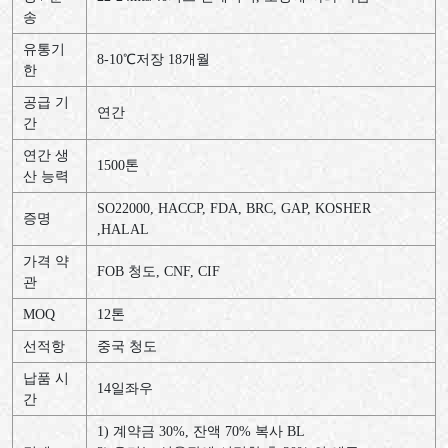
송
유통기
8-10℃저장 18개월
한
공급 기
연간
간
연간 생
1500톤
산 능력
SO22000, HACCP, FDA, BRC, GAP, KOSHER
증명
,HALAL
가격 약
FOB 청도, CNF, CIF
관
MOQ
12톤
선적항
중국 청도
납품 시
14일좌우
간
1) 계약금 30%, 잔액 70% 복사 BL