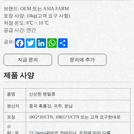
브랜드: OEM 또는 ASIA FARM
포장 사양: 10kg(고객 요구 사항)
저장 온도: 8℃ ~ 10 ℃
공급 시간: 연간
Facebook
Twitter
LinkedIn
WhatsApp
Share
공유:
지금 문의
문의에 추가
제품 사양
품명
신선한 렌틸콩
원산지
중국 흑룡강, 귀주, 운남
포장
1KG*10/CTN, 10KG*1/CTN 또는 고객 요구한대로
수
량 / 운
22-24mts/40피트 컨테이너, 포장에 따라 다름