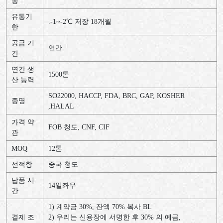
송
유통기
.-1~-2℃ 저장 18개월
한
공급 기
연간
간
연간 생
1500톤
산 능력
SO22000, HACCP, FDA, BRC, GAP, KOSHER
증명
,HALAL
가격 약
FOB 청도, CNF, CIF
관
MOQ
12톤
선적항
중국 청도
납품 시
14일좌우
간
1) 계약금 30%, 잔액 70% 복사 BL
결제 조
2) 우리는 신용장에 서명한 후 30% 의 예금,