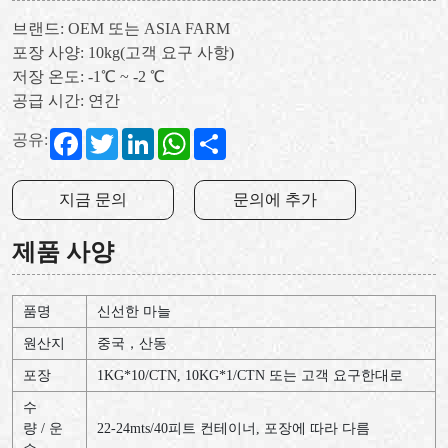
브랜드: OEM 또는 ASIA FARM
포장 사양: 10kg(고객 요구 사항)
저장 온도: -1℃ ~ -2 ℃
공급 시간: 연간
Facebook
Twitter
LinkedIn
WhatsApp
Share
공유:
지금 문의
문의에 추가
제품 사양
품명
신선한 마늘
원산지
중국，산동
포장
1KG*10/CTN, 10KG*1/CTN 또는 고객 요구한대로
수
량 / 운
22-24mts/40피트 컨테이너, 포장에 따라 다름