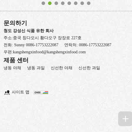
문의하기
청도 강성신 식품 유한 회사
주소:중국 칭다오시 황다오구 장장로 227호
전화:
Sunny 0086-17753222087
연락처:
0086-17753222087
우편:
kangshengxinfood@kangshengxinfood.com
제품 센터
냉동 야채
냉동 과일
신선한 야채
신선한 과일
사이트 맵