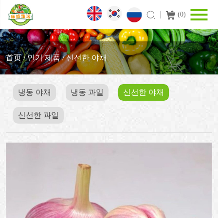
(
0
)
首页
/
인기 제품
/
신선한 야채
냉동 야채
냉동 과일
신선한 야채
신선한 과일