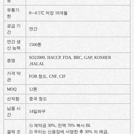
송
유통기
0~-0.5℃ 저장 18개월
한
공급 기
연간
간
연간 생
1500톤
산 능력
SO22000, HACCP, FDA, BRC, GAP, KOSHER
증명
,HALAL
가격 약
FOB 청도, CNF, CIF
관
MOQ
12톤
선적항
중국 청도
납품 시
14일좌우
간
1) 계약금 30%, 잔액 70% 복사 BL
결제 조
2) 우리는 신용장에 서명한 후 30% 의 예금,