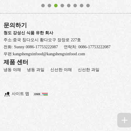
문의하기
청도 강성신 식품 유한 회사
주소:중국 칭다오시 황다오구 장장로 227호
전화:
Sunny 0086-17753222087
연락처:
0086-17753222087
우편:
kangshengxinfood@kangshengxinfood.com
제품 센터
냉동 야채
냉동 과일
신선한 야채
신선한 과일
사이트 맵