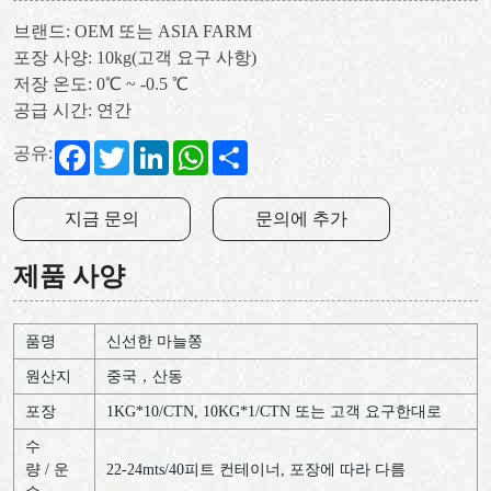
브랜드: OEM 또는 ASIA FARM
포장 사양: 10kg(고객 요구 사항)
저장 온도: 0℃ ~ -0.5 ℃
공급 시간: 연간
Facebook
Twitter
LinkedIn
WhatsApp
Share
공유:
지금 문의
문의에 추가
제품 사양
품명
신선한 마늘쫑
원산지
중국，산동
포장
1KG*10/CTN, 10KG*1/CTN 또는 고객 요구한대로
수
량 / 운
22-24mts/40피트 컨테이너, 포장에 따라 다름