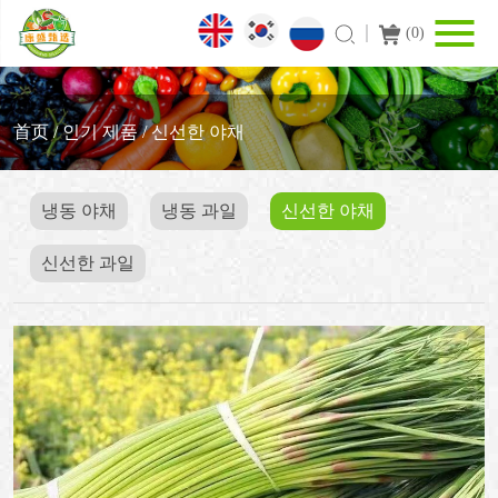
(
0
)
首页
/
인기 제품
/
신선한 야채
냉동 야채
냉동 과일
신선한 야채
신선한 과일