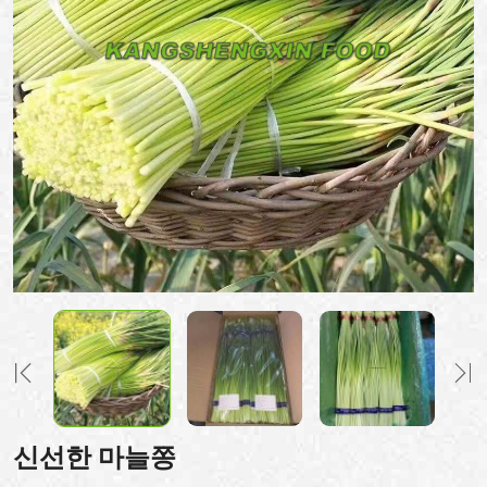
신선한 마늘쫑